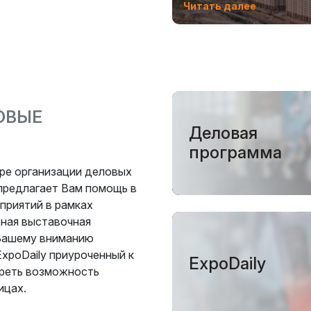
Читать далее
ОВЫЕ
Деловая
программа
фере организации деловых
 предлагает Вам помощь в
приятий в рамках
ная выставочная
т Вашему вниманию
xpoDaily приуроченный к
ExpoDaily
реть возможность
ицах.