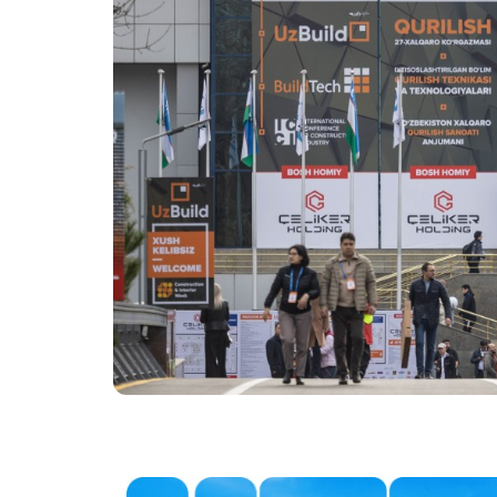
Программа мастер-
классов
Официал
Операто
ПРОГРАММА 8-й
Международной
Эффектив
Конференции
выставк
Строительной Индустрии
ICCI 2027
Официал
авиапере
Doing Business in
Uzbekistan
Итоги выставки
Официальный каталог