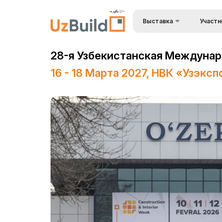
Выставка
Участн
Преимущ
BuildTech
28-я Узбекистанская Междунаро
Станьте
О выставке
16 - 18 Марта 2027, НВК «Узэкс
Состав 
Разделы выставки
Застрой
Список участников
Визовый 
Деловая программа
въезда
Официальная поддержка
Формы уч
выставк
Режим работы выставки
Режим р
ExpoDaily
Доставка
Информационная
Таможен
поддержка
Заброни