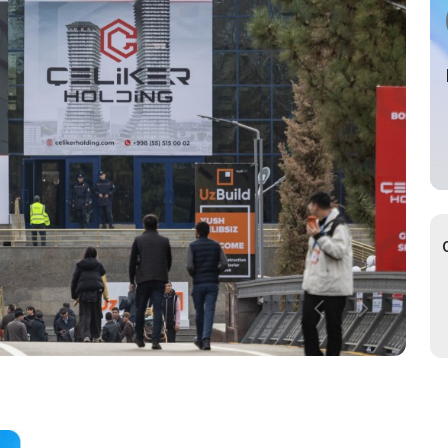
ьный Тур
р
ное участие в
ах
ьный
возчик