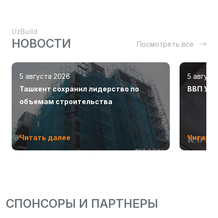
UzBuild
НОВОСТИ
Посмотреть все
5 августа 2026
5 август
Ташкент сохранил лидерство по
ВВП Узб
объемам строительства
Читать далее
Читать 
СПОНСОРЫ И ПАРТНЕРЫ