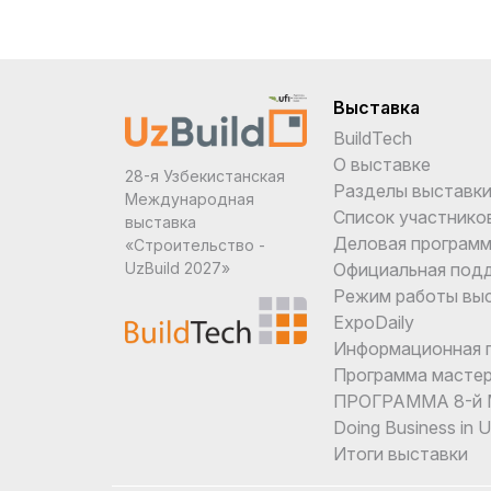
Выставка
BuildTech
О выставке
28-я Узбекистанская
Разделы выставк
Международная
Список участнико
выставка
Деловая програм
«Строительство -
Официальная под
UzBuild 2027»
Режим работы вы
ExpoDaily
Информационная 
Программа мастер
ПРОГРАММА 8-й М
Doing Business in 
Итоги выставки