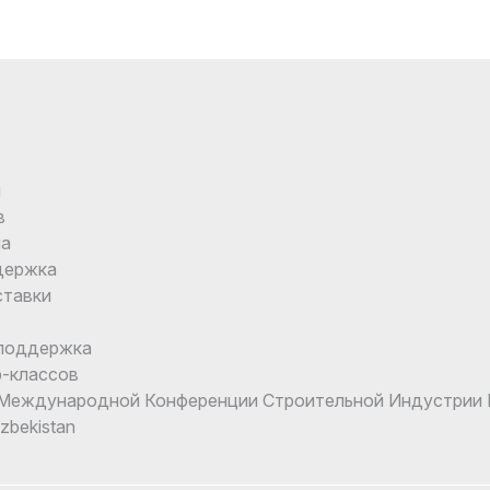
и
в
ма
держка
ставки
поддержка
-классов
еждународной Конференции Строительной Индустрии I
Uzbekistan