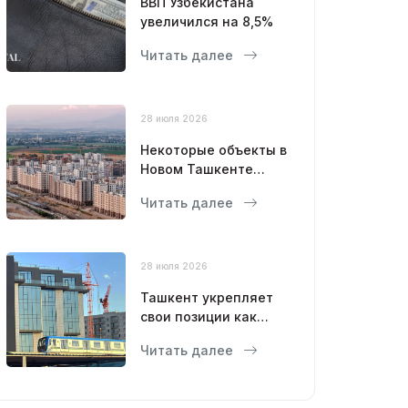
ВВП Узбекистана
увеличился на 8,5%
Читать далее
28 июля 2026
Некоторые объекты в
Новом Ташкенте
откроют уже в этом
Читать далее
году
28 июля 2026
Ташкент укрепляет
свои позиции как
современный
Читать далее
мегаполис