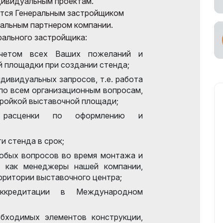
дивидуальным проектам.
тся Генеральным застройщиком
ьный Тур
альным партнером компании.
р
рального застройщика:
ное участие в
четом всех Ваших пожеланий и
ах
 площадки при создании стенда;
ьный
дивидуальных запросов, т.е. работа
возчик
 по всем организационным вопросам,
тройкой выставочной площади;
ые расценки по оформлению и
и стенда в срок;
юбых вопросов во время монтажа и
к как менеджеры нашей компании,
рритории выставочного центра;
ккредитации в Международном
бходимых элементов конструкции,