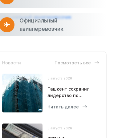
Официальный
авиаперевозчик
Новости
Посмотреть все
5 августа 2026
Ташкент сохранил
лидерство по
объемам
Читать далее
строительства
5 августа 2026