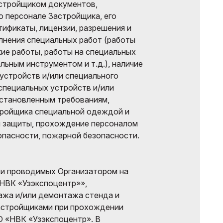
стройщиком документов,
 персонале Застройщика, его
тификаты, лицензии, разрешения и
олнения специальных работ (работы
кие работы, работы на специальных
льным инструментом и т.д.), наличие
устройств и/или специального
специальных устройств и/или
установленным требованиям,
тройщика специальной одеждой и
 защиты, прохождение персоналом
опасности, пожарной безопасности.
 и проводимых Организатором на
НВК «Узэкспоцентр»»,
ажа и/или демонтажа стенда и
астройщиками при прохождении
О «НВК «Узэкспоцентр». В