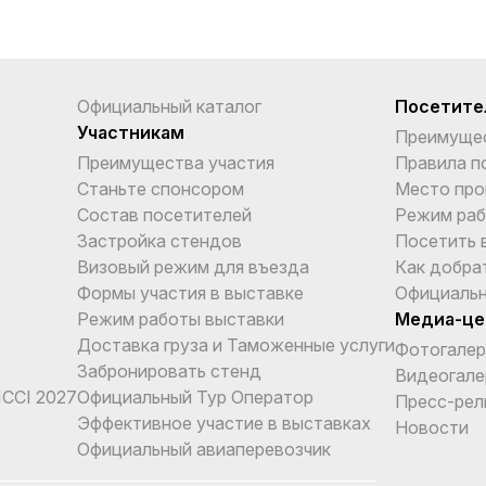
Официальный каталог
Посетите
Участникам
Преимуще
Преимущества участия
Правила п
Станьте спонсором
Место про
Состав посетителей
Режим раб
Застройка стендов
Посетить 
Визовый режим для въезда
Как добра
Формы участия в выставке
Официальн
Режим работы выставки
Медиа-це
Доставка груза и Таможенные услуги
Фотогалер
Забронировать стенд
Видеогале
CCI 2027
Официальный Тур Оператор
Пресс-рел
Эффективное участие в выставках
Новости
Официальный авиаперевозчик