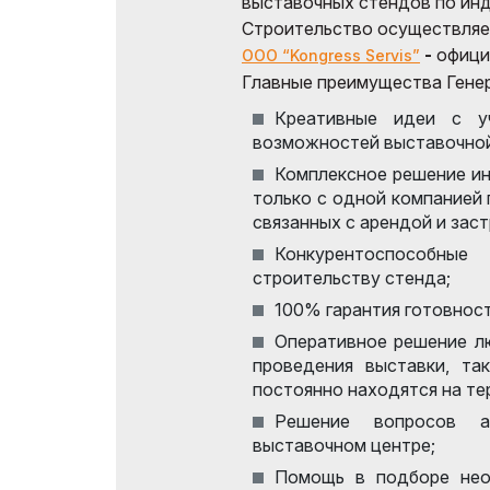
выставочных стендов по ин
Программа мастер-
классов
Строительство осуществляе
Официал
-
офици
ООО “Kongress Servis”
Операто
ПРОГРАММА 8-й
Главные преимущества Гене
Международной
Эффектив
Конференции
Креативные идеи с у
выставк
Строительной Индустрии
возможностей выставочной
ICCI 2027
Официал
Комплексное решение ин
авиапере
Doing Business in
только с одной компанией
Uzbekistan
связанных с арендой и зас
Итоги выставки
Конкурентоспособн
строительству стенда;
Официальный каталог
100% гарантия готовност
Оперативное решение л
проведения выставки, та
постоянно находятся на те
Решение вопросов а
выставочном центре;
Помощь в подборе нео