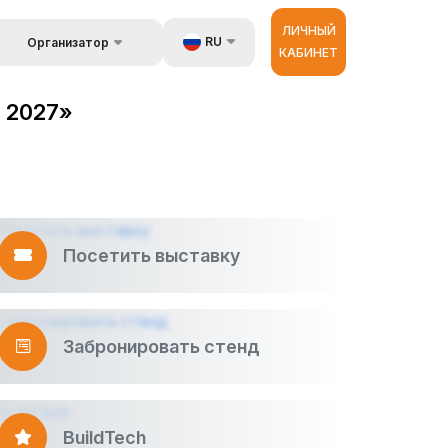
ЛИЧНЫЙ
RU
Организатор
КАБИНЕТ
Обратная связь
UZ
стране
d 2027»
Kонтакты
EN
Об организаторах
ZH
астройщик
 и
луги
Посетить выставку
ур
Забронировать стенд
BuildTech