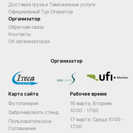
Доставка груза и Таможенные услуги
Официальный Тур Оператор
Организатор
Обратная связь
Kонтакты
Об организаторах
Организатор
Карта сайта
Рабочее время
Фотогалерея
16 марта, Вторник
10:00 - 17:00
Забронировать стенд
17 марта, Среда 10:00 -
Пользовательское
17:00
Соглашение