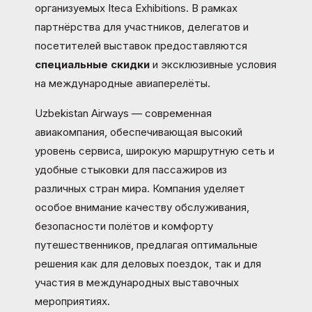
организуемых Iteca Exhibitions. В рамках
партнёрства для участников, делегатов и
посетителей выставок предоставляются
специальные скидки
и эксклюзивные условия
на международные авиаперелёты.
Uzbekistan Airways — современная
авиакомпания, обеспечивающая высокий
уровень сервиса, широкую маршрутную сеть и
удобные стыковки для пассажиров из
различных стран мира. Компания уделяет
особое внимание качеству обслуживания,
безопасности полётов и комфорту
путешественников, предлагая оптимальные
решения как для деловых поездок, так и для
участия в международных выставочных
мероприятиях.