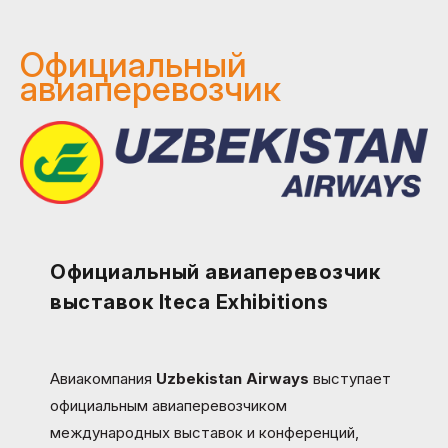
Официальный
авиаперевозчик
Официальный авиаперевозчик
выставок Iteca Exhibitions
Авиакомпания
Uzbekistan Airways
выступает
официальным авиаперевозчиком
международных выставок и конференций,