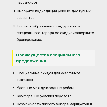
пассажиров.
Выберите подходящий рейс из доступных
вариантов.
После отображения стандартного и
специального тарифа со скидкой завершите
бронирование.
Преимущества специального
предложения
Специальные скидки для участников
выставок
Удобные международные рейсы
Комфортные условия перелёта
Возможность гибкого выбора маршрутов и