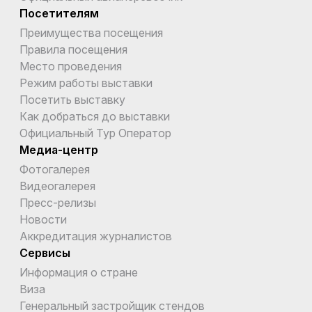
Посетителям
Преимущества посещения
Правила посещения
Место проведения
Режим работы выставки
Посетить выставку
Как добраться до выставки
Официальный Тур Оператор
Медиа-центр
Фотогалерея
Видеогалерея
Пресс-релизы
Новости
Аккредитация журналистов
Сервисы
Информация о стране
Виза
Генеральный застройщик стендов