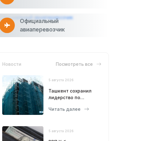
Официальный
авиаперевозчик
Новости
Посмотреть все
5 августа 2026
Ташкент сохранил
лидерство по
объемам
Читать далее
строительства
5 августа 2026