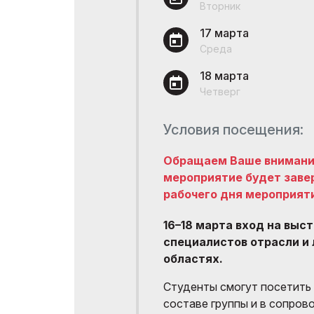
Программа мастер-
Вторник
классов
Официал
17 марта
Операто
ПРОГРАММА 8-й
Среда
Международной
Эффектив
Конференции
18 марта
выставк
Строительной Индустрии
Четверг
ICCI 2027
Официал
авиапере
Doing Business in
Условия посещения:
Uzbekistan
Итоги выставки
Обращаем Ваше внимание
мероприятие будет завер
Официальный каталог
рабочего дня мероприят
16–18 марта вход на выс
специалистов отрасли и
областях.
Студенты смогут посетить
составе группы и в сопров