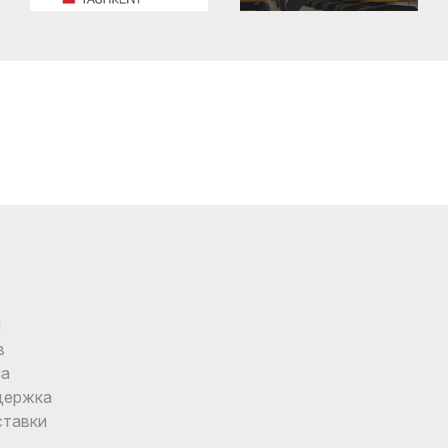
и
в
ма
держка
ставки