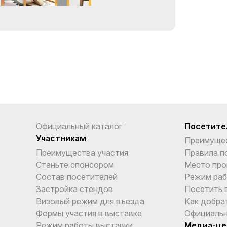
Официальный каталог
Посетите
Участникам
Преимуще
Преимущества участия
Правила п
Станьте спонсором
Место про
Состав посетителей
Режим раб
Застройка стендов
Посетить 
Визовый режим для въезда
Как добра
Формы участия в выставке
Официальн
Режим работы выставки
Медиа-це