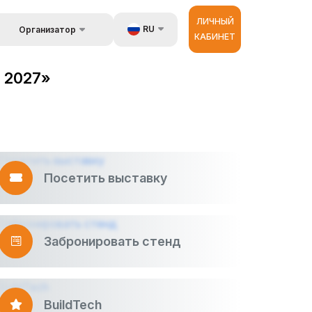
ЛИЧНЫЙ
RU
Организатор
КАБИНЕТ
Обратная связь
UZ
стране
d 2027»
Kонтакты
EN
Об организаторах
ZH
астройщик
 и
луги
Посетить выставку
ур
Забронировать стенд
BuildTech