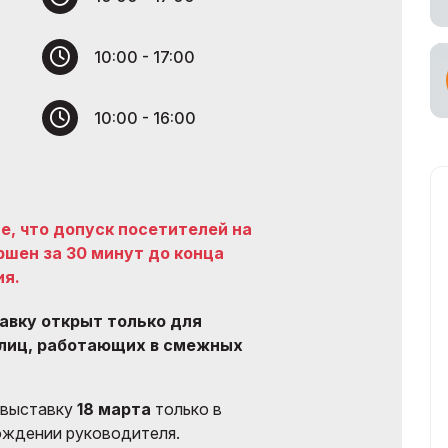
ьный Тур
10:00 - 17:00
р
ное участие в
ах
10:00 - 16:00
ьный
возчик
, что допуск посетителей на
шен за 30 минут до конца
ия.
тавку открыт только для
 лиц, работающих в смежных
 выставку
18 марта
только в
ождении руководителя.