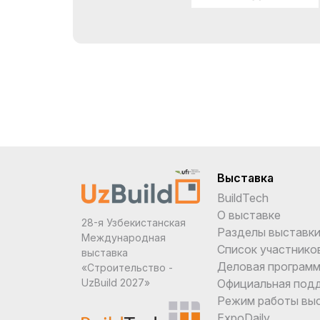
Выставка
BuildTech
О выставке
28-я Узбекистанская
Разделы выставк
Международная
Список участнико
выставка
Деловая програм
«Строительство -
Официальная под
UzBuild 2027»
Режим работы вы
ExpoDaily