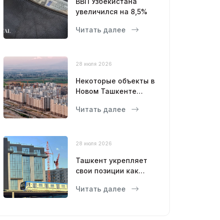
ВВП Узбекистана
увеличился на 8,5%
Читать далее
28 июля 2026
Некоторые объекты в
Новом Ташкенте
откроют уже в этом
Читать далее
году
28 июля 2026
Ташкент укрепляет
свои позиции как
современный
Читать далее
мегаполис