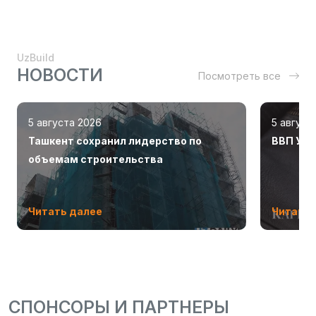
UzBuild
НОВОСТИ
Посмотреть все
5 августа 2026
5 август
Ташкент сохранил лидерство по
ВВП Узб
объемам строительства
Читать далее
Читать 
СПОНСОРЫ И ПАРТНЕРЫ