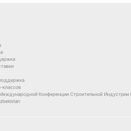
и
в
ма
держка
ставки
поддержка
-классов
еждународной Конференции Строительной Индустрии I
Uzbekistan