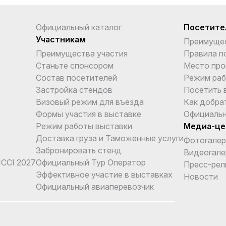
Официальный каталог
Посетите
Участникам
Преимуще
Преимущества участия
Правила п
Станьте спонсором
Место про
Состав посетителей
Режим раб
Застройка стендов
Посетить 
Визовый режим для въезда
Как добра
Формы участия в выставке
Официальн
Режим работы выставки
Медиа-це
Доставка груза и Таможенные услуги
Фотогалер
Забронировать стенд
Видеогале
CCI 2027
Официальный Тур Оператор
Пресс-рел
Эффективное участие в выставках
Новости
Официальный авиаперевозчик