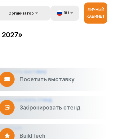
ЛИЧНЫЙ
RU
Организатор
КАБИНЕТ
Обратная связь
UZ
стране
d 2027»
Kонтакты
EN
Об организаторах
ZH
астройщик
 и
луги
Посетить выставку
ур
Забронировать стенд
BuildTech