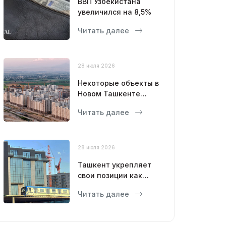
ВВП Узбекистана
увеличился на 8,5%
Читать далее
28 июля 2026
Некоторые объекты в
Новом Ташкенте
откроют уже в этом
Читать далее
году
28 июля 2026
Ташкент укрепляет
свои позиции как
современный
Читать далее
мегаполис