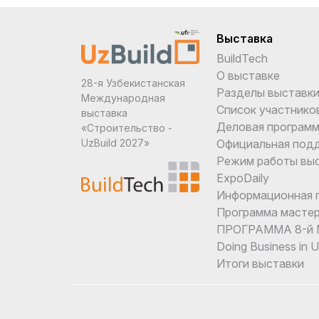
Выставка
BuildTech
О выставке
28-я Узбекистанская
Разделы выставк
Международная
Список участнико
выставка
Деловая програм
«Строительство -
Официальная под
UzBuild 2027»
Режим работы вы
ExpoDaily
Информационная 
Программа мастер
ПРОГРАММА 8-й М
Doing Business in 
Итоги выставки