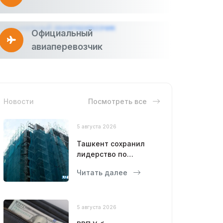
Официальный
авиаперевозчик
Новости
Посмотреть все
5 августа 2026
Ташкент сохранил
лидерство по
объемам
Читать далее
строительства
5 августа 2026