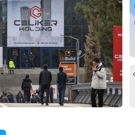
ьный Тур
р
ное участие в
ах
ьный
возчик