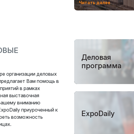
Читать далее
ОВЫЕ
Деловая
программа
фере организации деловых
 предлагает Вам помощь в
приятий в рамках
ная выставочная
т Вашему вниманию
xpoDaily приуроченный к
ExpoDaily
реть возможность
ицах.