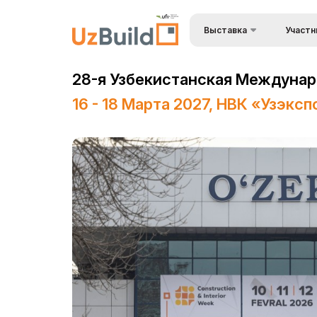
Выставка
Участн
Преимущ
BuildTech
28-я Узбекистанская Междунаро
Станьте
О выставке
16 - 18 Марта 2027, НВК «Узэкс
Состав 
Разделы выставки
Застрой
Список участников
Визовый 
Деловая программа
въезда
Официальная поддержка
Формы уч
выставк
Режим работы выставки
Режим р
ExpoDaily
Доставка
Информационная
Таможен
поддержка
Заброни