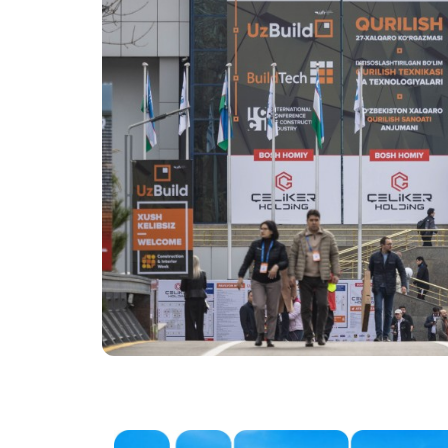
Программа мастер-
классов
Официал
Операто
ПРОГРАММА 8-й
Международной
Эффектив
Конференции
выставк
Строительной Индустрии
ICCI 2027
Официал
авиапере
Doing Business in
Uzbekistan
Итоги выставки
Официальный каталог