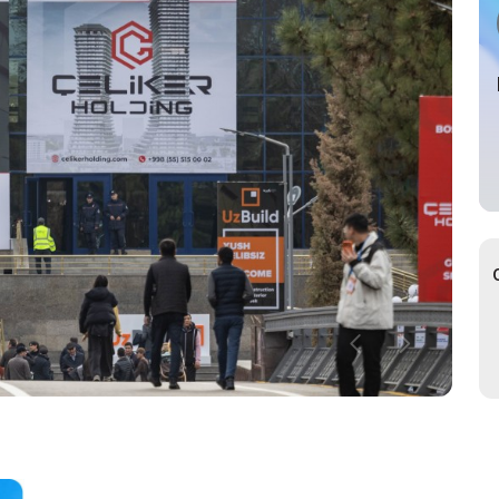
ьный Тур
р
ное участие в
ах
ьный
возчик