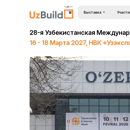
Выставка
Участн
Преимущ
BuildTech
28-я Узбекистанская Междунаро
Станьте
О выставке
16 - 18 Марта 2027, НВК «Узэкс
Состав 
Разделы выставки
Застрой
Список участников
Визовый 
Деловая программа
въезда
Официальная поддержка
Формы уч
выставк
Режим работы выставки
Режим р
ExpoDaily
Доставка
Информационная
Таможен
поддержка
Заброни