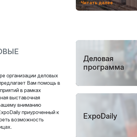
Читать далее
ОВЫЕ
Деловая
программа
фере организации деловых
 предлагает Вам помощь в
приятий в рамках
ная выставочная
т Вашему вниманию
xpoDaily приуроченный к
ExpoDaily
реть возможность
ицах.