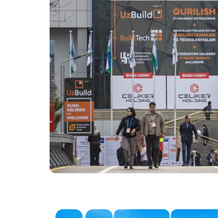
Программа мастер-
классов
Официал
Операто
ПРОГРАММА 8-й
Международной
Эффектив
Конференции
выставк
Строительной Индустрии
ICCI 2027
Официал
авиапере
Doing Business in
Uzbekistan
Итоги выставки
Официальный каталог