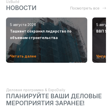
UzBuild
НОВОСТИ
Посмотреть все
5 августа 2026
5 август
Ташкент сохранил лидерство по
ВВП Узб
объемам строительства
Читать далее
Читать 
Деловая программа & ExpoDaily
ПЛАНИРУЙТЕ ВАШИ ДЕЛОВЫЕ
МЕРОПРИЯТИЯ ЗАРАНЕЕ!