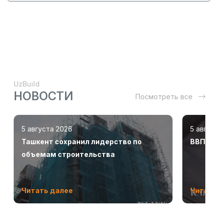
UzBuild
НОВОСТИ
Посмотреть все
5 августа 2026
5 авгус
Ташкент сохранил лидерство по
ВВП Узб
объемам строительства
Читать далее
Читать