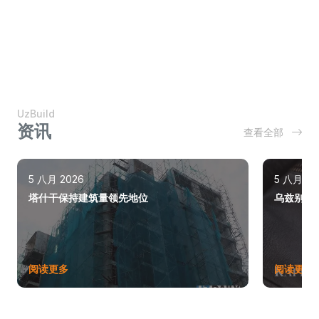
UzBuild
资讯
查看全部
5 八月 2026
5 八月 20
塔什干保持建筑量领先地位
乌兹别克斯
阅读更多
阅读更多