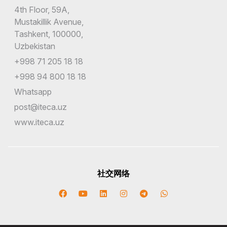
4th Floor, 59A,
Mustakillik Avenue,
Tashkent, 100000,
Uzbekistan
+998 71 205 18 18
+998 94 800 18 18
Whatsapp
post@iteca.uz
www.iteca.uz
社交网络