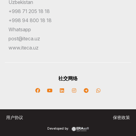
Uzbekistan
+998 71 205 18 18
+998 94 800 18 18
Whatsapp
post@iteca.uz
www.iteca.uz
社交网络
用户协议
保密政策
Developed by: