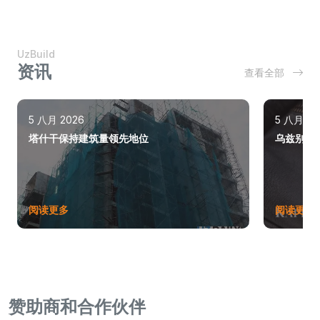
UzBuild
资讯
查看全部
5 八月 2026
5 八月 20
塔什干保持建筑量领先地位
乌兹别克斯
阅读更多
阅读更多
赞助商和合作伙伴